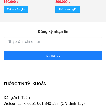
Tuyệt vọng – Kỳ Anh – La
3 (KGTUS) – cái
150.000
₫
300.000
₫
Sương Sương – Hoàng Nam (1
Thêm vào giỏ
Thêm vào giỏ
Tape) KGMG – cái
Đăng ký nhận tin
Đăng ký
THÔNG TIN TÀI KHOẢN
Đặng Anh Tuấn
Vietcombank: 0251-001-840-538. (CN Bình Tây)