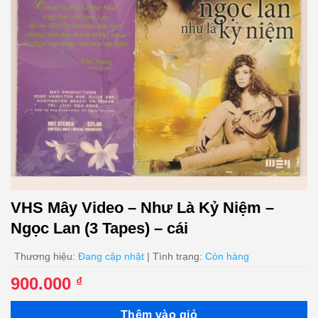
VHS Mây Video – Như Là Kỷ Niệm –
Ngọc Lan (3 Tapes) – cái
Thương hiệu:
Đang cập nhật
| Tình trạng:
Còn hàng
900.000
₫
Thêm vào giỏ