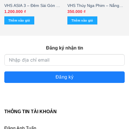
VHS ASIA 3 – Đêm Sài Gòn 2
VHS Thúy Nga Phim – Nắng
– cái
Chiều – Thanh Nga – Hùng
1.200.000
₫
350.000
₫
Cường
Thêm vào giỏ
Thêm vào giỏ
Đăng ký nhận tin
Đăng ký
THÔNG TIN TÀI KHOẢN
Đặng Anh Tuấn