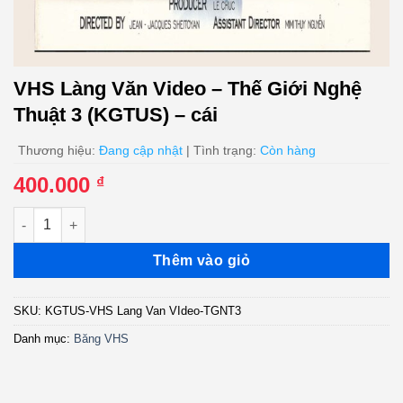
VHS Làng Văn Video – Thế Giới Nghệ
Thuật 3 (KGTUS) – cái
Thương hiệu:
Đang cập nhật
| Tình trạng:
Còn hàng
400.000
₫
VHS Làng Văn Video - Thế Giới Nghệ Thuật 3 (KGTUS) - cái số
Thêm vào giỏ
SKU:
KGTUS-VHS Lang Van VIdeo-TGNT3
Danh mục:
Băng VHS