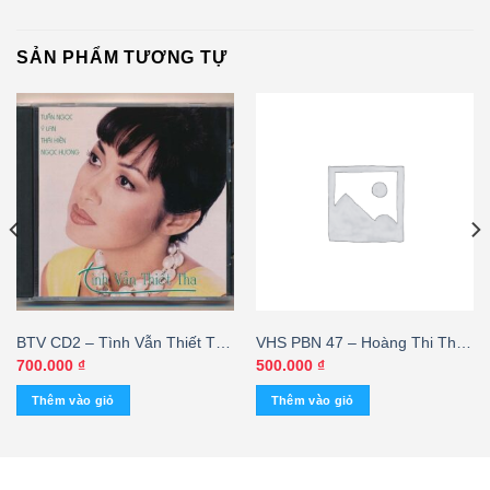
SẢN PHẨM TƯƠNG TỰ
BTV CD2 – Tình Vẫn Thiết Tha
VHS PBN 47 – Hoàng Thi Thơ
(3 Góc)
2 (2 Tape) KGMG – cái
700.000
₫
500.000
₫
Thêm vào giỏ
Thêm vào giỏ