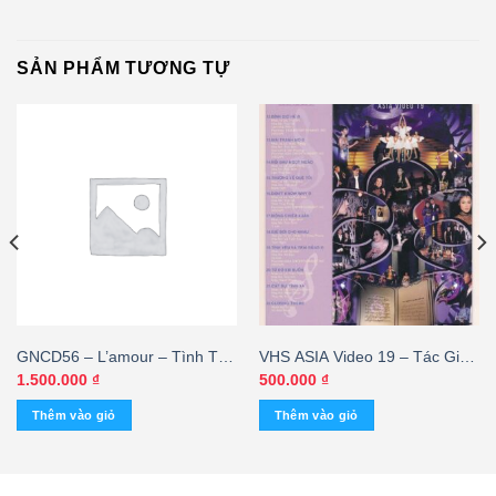
SẢN PHẨM TƯƠNG TỰ
GNCD56 – L’amour – Tình Ta
VHS ASIA Video 19 – Tác Giả
– Ngọc Lan 2 (Made By
Tác Phẩm 2 – cái
1.500.000
₫
500.000
₫
Distronic, đánh bóng) KGVSH
Thêm vào giỏ
Thêm vào giỏ
– cái