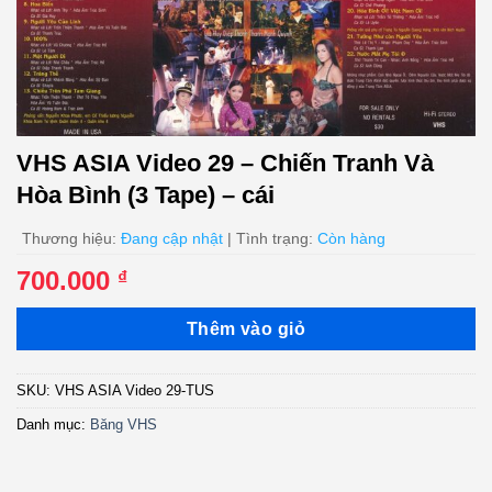
VHS ASIA Video 29 – Chiến Tranh Và
Hòa Bình (3 Tape) – cái
Thương hiệu:
Đang cập nhật
| Tình trạng:
Còn hàng
700.000
₫
Thêm vào giỏ
SKU:
VHS ASIA Video 29-TUS
Danh mục:
Băng VHS