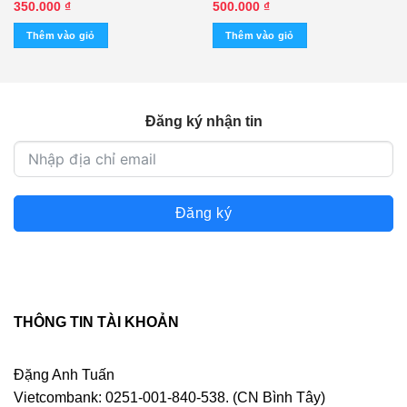
Chiều – Thanh Nga – Hùng
Tape) KGMG – cái
350.000
₫
500.000
₫
Cường
Thêm vào giỏ
Thêm vào giỏ
Đăng ký nhận tin
Đăng ký
THÔNG TIN TÀI KHOẢN
Đặng Anh Tuấn
Vietcombank: 0251-001-840-538. (CN Bình Tây)