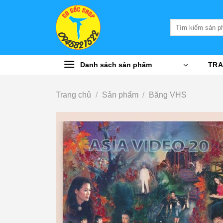
Bỏ
qua
Tìm
nội
kiếm:
dung
Danh sách sản phẩm
TRA
Trang chủ
/
Sản phẩm
/
Băng VHS