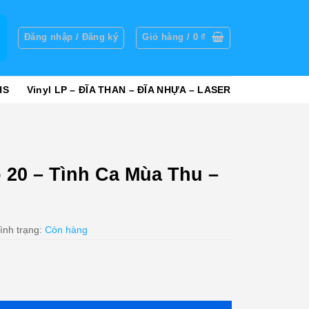
g
Đăng nhập / Đăng ký
Giỏ hàng /
0
₫
HS
Vinyl LP – ĐĨA THAN – ĐĨA NHỰA – LASER
 20 – Tình Ca Mùa Thu –
ình trạng:
Còn hàng
ùa Thu - cái số lượng