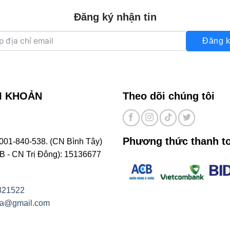
Đăng ký nhận tin
Đăng k
I KHOẢN
Theo dõi chúng tôi
Phương thức thanh t
001-840-538. (CN Bình Tây)
- CN Trị Đông): 15136677
821522
na@gmail.com