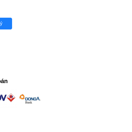
ý
oán