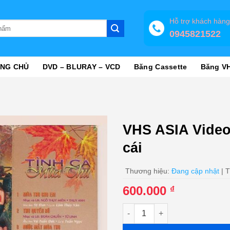
Hỗ trợ khách hàn
0945821522
NG CHỦ
DVD – BLURAY – VCD
Băng Cassette
Băng V
VHS ASIA Video
cái
Thương hiệu:
Đang cập nhật
| T
600.000
₫
VHS ASIA Video 20 - Tình Ca M