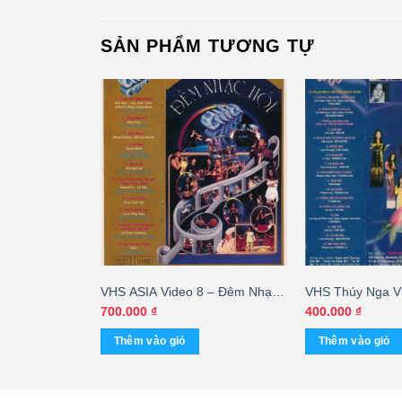
SẢN PHẨM TƯƠNG TỰ
eo 68 – Paris
VHS ASIA Video 8 – Đêm Nhạc
VHS Thúy Nga Vi
Like To Party –
Hội – cái
By Night 40 – Mẹ
700.000
₫
400.000
₫
Thêm vào giỏ
Thêm vào giỏ