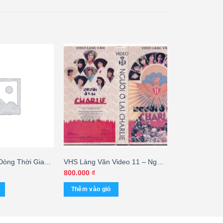
Dòng Thời Gian
VHS Làng Văn Video 11 – Người
– cái
Ở Lại Charlie
800.000
₫
Thêm vào giỏ