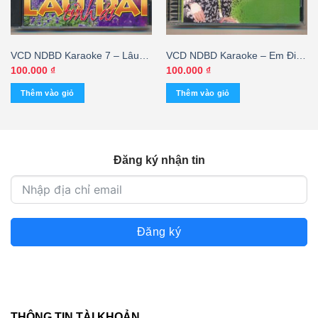
VCD NDBD Karaoke 7 – Lâu
VCD NDBD Karaoke – Em Đi
Đài Tình Ái
Qua Chuyến Đò
100.000
₫
100.000
₫
Thêm vào giỏ
Thêm vào giỏ
Đăng ký nhận tin
Đăng ký
THÔNG TIN TÀI KHOẢN