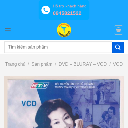
Bỏ
Hỗ trợ khách hàng
qua
0945821522
nội
dung
Tìm
kiếm:
Trang chủ
/
Sản phẩm
/
DVD – BLURAY – VCD
/
VCD