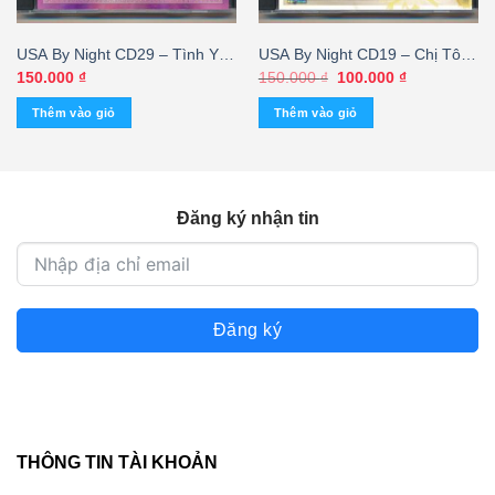
USA By Night CD29 – Tình Yêu
USA By Night CD19 – Chị Tôi –
– Quang Linh
Bằng Kiều
Giá
Giá
150.000
₫
150.000
₫
100.000
₫
gốc
hiện
là:
tại
Thêm vào giỏ
Thêm vào giỏ
150.000 ₫.
là:
100.000 ₫.
Đăng ký nhận tin
Đăng ký
THÔNG TIN TÀI KHOẢN