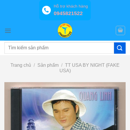
Bỏ
Hỗ trợ khách hàng
qua
0945821522
nội
dung
Tìm
kiếm:
Trang chủ
/
Sản phẩm
/
TT USA BY NIGHT (FAKE
USA)