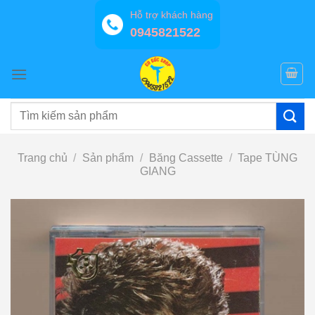
Bỏ
Hỗ trợ khách hàng
qua
0945821522
nội
dung
Tìm
kiếm:
Trang chủ
/
Sản phẩm
/
Băng Cassette
/
Tape TÙNG
GIANG