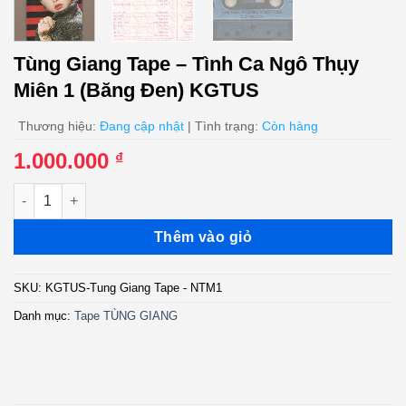
Tùng Giang Tape – Tình Ca Ngô Thụy
Miên 1 (Băng Đen) KGTUS
Thương hiệu:
Đang cập nhật
| Tình trạng:
Còn hàng
1.000.000
₫
Tùng Giang Tape - Tình Ca Ngô Thụy Miên 1 (Băng Đen) KGTU
Thêm vào giỏ
SKU:
KGTUS-Tung Giang Tape - NTM1
Danh mục:
Tape TÙNG GIANG