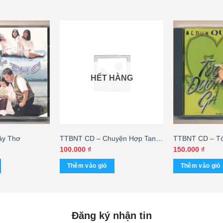
HẾT HÀNG
ây Thơ
TTBNT CD – Chuyện Hợp Tan –
TTBNT CD – Tó
Ngọc Sơn (KGMHCM) – cái
Quang Linh
100.000
₫
150.000
₫
Thêm vào giỏ
Thêm vào giỏ
Đăng ký nhận tin