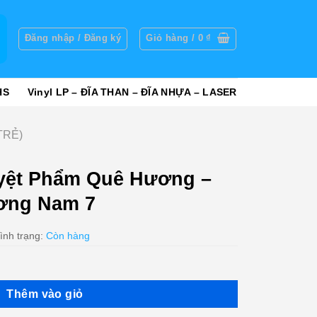
g
Đăng nhập / Đăng ký
Giỏ hàng /
0
₫
HS
Vinyl LP – ĐĨA THAN – ĐĨA NHỰA – LASER
TRẺ)
yệt Phẩm Quê Hương –
ương Nam 7
ình trạng:
Còn hàng
Thêm vào giỏ