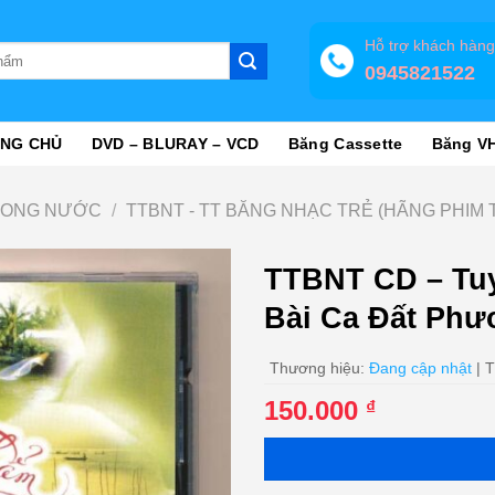
Hỗ trợ khách hàn
0945821522
NG CHỦ
DVD – BLURAY – VCD
Băng Cassette
Băng V
RONG NƯỚC
/
TTBNT - TT BĂNG NHẠC TRẺ (HÃNG PHIM 
TTBNT CD – Tu
Bài Ca Đất Ph
Thương hiệu:
Đang cập nhật
| T
150.000
₫