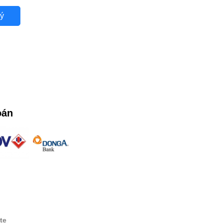
ý
oán
te