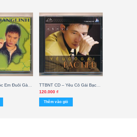
c Em Đuôi Gà –
TTBNT CD – Yêu Cô Gái Bạc
Liêu – Anh Vũ – cái
120.000
₫
Thêm vào giỏ