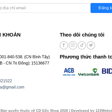
Đăng k
I KHOẢN
Theo dõi chúng tôi
Phương thức thanh t
001-840-538. (CN Bình Tây)
- CN Trị Đông): 15136677
821522
na@gmail.com
©
Bản quyền thuộc về CD Gốc Shop 2026
| Developed by 123Websi