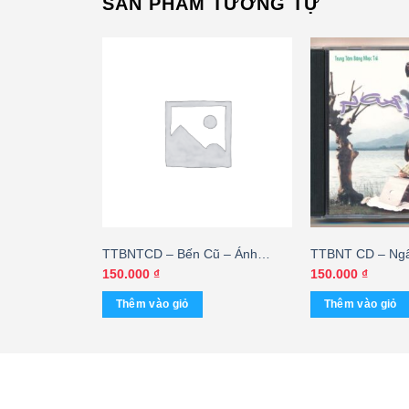
SẢN PHẨM TƯƠNG TỰ
 Yêu Thương
TTBNTCD – Bến Cũ – Ánh
TTBNT CD – Ng
Huy MC
Tuyết 2 (KGMG) – cái
150.000
₫
150.000
₫
Thêm vào giỏ
Thêm vào giỏ