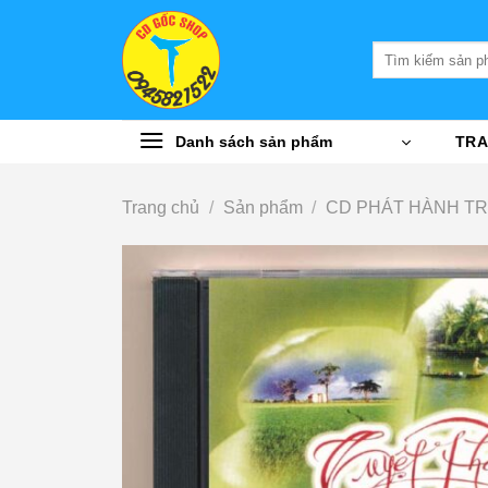
Bỏ
qua
Tìm
nội
kiếm:
dung
Danh sách sản phẩm
TRA
Trang chủ
/
Sản phẩm
/
CD PHÁT HÀNH T