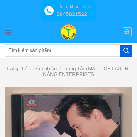
Bỏ
Hỗ trợ khách hàng
qua
0945821522
nội
dung
Tìm
kiếm:
Trang chủ
/
Sản phẩm
/
Trung Tâm MAI - TOP LASER -
NẮNG ENTERPRISES