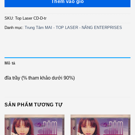
là:
tại
Thêm vào giỏ
350.000 ₫.
là:
150.000 ₫.
SKU:
Top Laser CD-D-tr
Danh mục:
Trung Tâm MAI - TOP LASER - NẮNG ENTERPRISES
Mô tả
đĩa trầy (% tham khảo dưới 90%)
SẢN PHẨM TƯƠNG TỰ