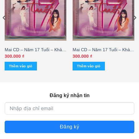
Mai CD – Năm 17 Tuổi – Khả
Mai CD – Năm 17 Tuổi – Khả
Tú (KGNSA) – cái
Tú (KGTUS) – cái
300.000
₫
300.000
₫
Thêm vào giỏ
Thêm vào giỏ
Đăng ký nhận tin
Đăng ký