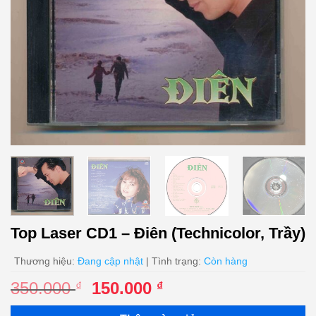
Top Laser CD1 – Điên (Technicolor, Trầy)
Thương hiệu:
Đang cập nhật
| Tình trạng:
Còn hàng
Giá
Giá
350.000
150.000
₫
₫
gốc
hiện