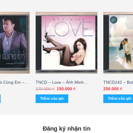
i Cùng Em –
TNCD – Love – Ánh Minh
TNCD142 – Bọt
(KHÔNG BÌA GỐC)
Quỳnh – Thế S
Giá
Giá
270.000
₫
150.000
₫
250.000
₫
gốc
hiện
cái
là:
tại
Thêm vào giỏ
Thêm vào giỏ
270.000 ₫.
là:
150.000 ₫.
Đăng ký nhận tin