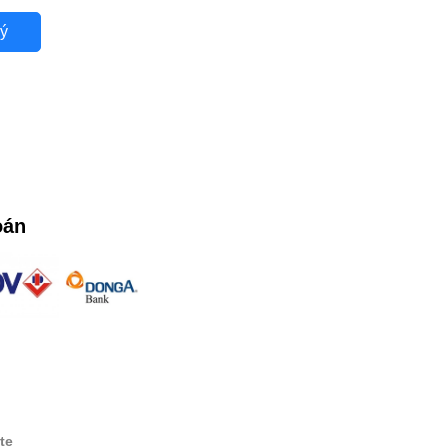
ý
oán
te