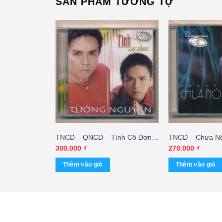
SẢN PHẨM TƯƠNG TỰ
hờ Anh – Đan
TNCD – QNCD – Tình Cô Đơn –
TNCD – Chưa Nó
Tường Nguyên
Khánh Hoàng
300.000
₫
270.000
₫
Thêm vào giỏ
Thêm vào giỏ