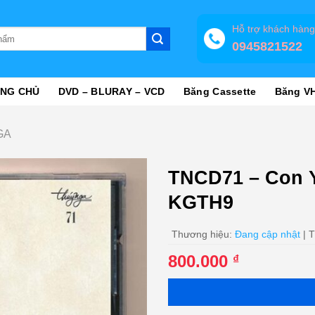
Hỗ trợ khách hàn
0945821522
NG CHỦ
DVD – BLURAY – VCD
Băng Cassette
Băng V
GA
TNCD71 – Con Y
KGTH9
Thương hiệu:
Đang cập nhật
| T
800.000
₫