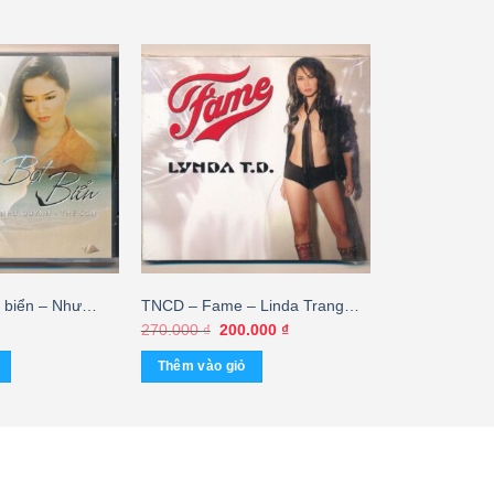
 biển – Như
TNCD – Fame – Linda Trang
ơn (DENON) –
Đài
Giá
Giá
270.000
₫
200.000
₫
gốc
hiện
là:
tại
Thêm vào giỏ
270.000 ₫.
là:
200.000 ₫.