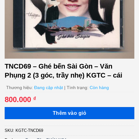
TNCD69 – Ghé bến Sài Gòn – Văn
Phụng 2 (3 góc, trầy nhẹ) KGTC – cái
Thương hiệu:
Đang cập nhật
| Tình trạng:
Còn hàng
800.000
₫
Thêm vào giỏ
SKU:
KGTC-TNCD69