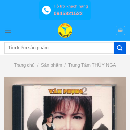
Bỏ
Hỗ trợ khách hàng
qua
0945821522
nội
dung
Tìm
kiếm:
Trang chủ
/
Sản phẩm
/
Trung Tâm THÚY NGA