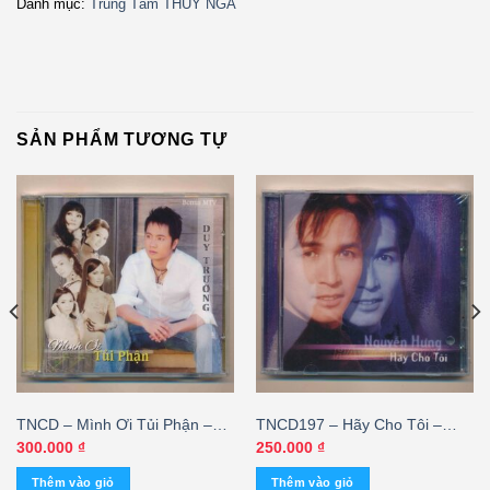
Danh mục:
Trung Tâm THÚY NGA
SẢN PHẨM TƯƠNG TỰ
TNCD – Mình Ơi Tủi Phận –
TNCD197 – Hãy Cho Tôi –
Duy Trường (2 Disc) KGTUS
Nguyễn Hưng – cái
300.000
₫
250.000
₫
Thêm vào giỏ
Thêm vào giỏ