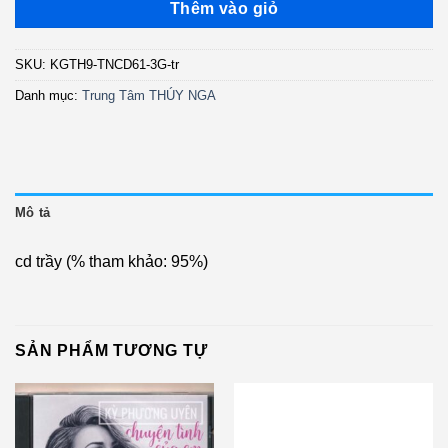
là:
tại
Thêm vào giỏ
500.000 ₫.
là:
400.000 ₫.
SKU:
KGTH9-TNCD61-3G-tr
Danh mục:
Trung Tâm THÚY NGA
Mô tả
cd trầy (% tham khảo: 95%)
SẢN PHẨM TƯƠNG TỰ