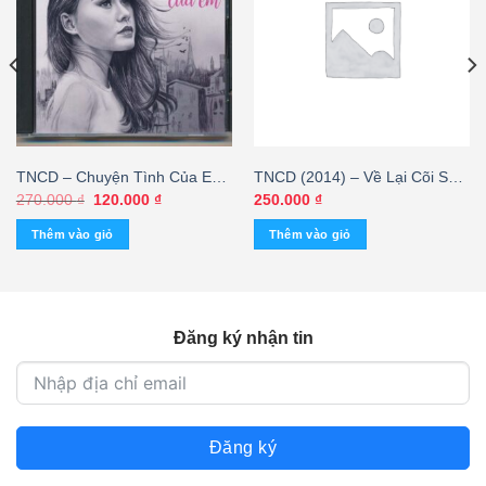
TNCD – Chuyện Tình Của Em
TNCD (2014) – Về Lại Cõi Sầu
– Kỳ Phương Uyên (KHÔNG
– Lam Anh – cái
Giá
Giá
270.000
₫
120.000
₫
250.000
₫
gốc
hiện
BÌA GỐC)
là:
tại
Thêm vào giỏ
Thêm vào giỏ
270.000 ₫.
là:
120.000 ₫.
Đăng ký nhận tin
Đăng ký