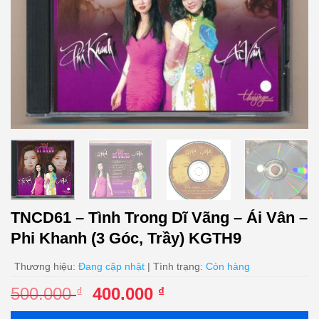
TNCD61 – Tình Trong Dĩ Vãng – Ái Vân –
Phi Khanh (3 Góc, Trầy) KGTH9
Thương hiệu:
Đang cập nhật
| Tình trạng:
Còn hàng
Giá
Giá
500.000
400.000
₫
₫
gốc
hiện