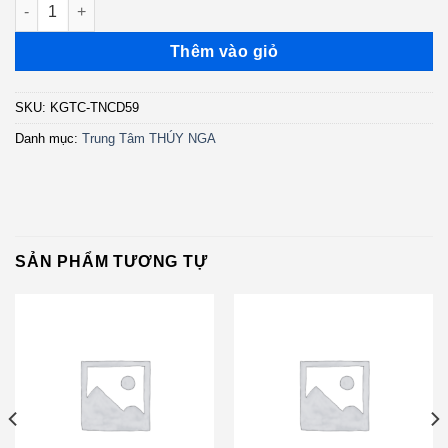
TNCD59 - Sad Without You - Don Hồ (3 Góc) KGTC số lượng
Thêm vào giỏ
SKU:
KGTC-TNCD59
Danh mục:
Trung Tâm THÚY NGA
SẢN PHẨM TƯƠNG TỰ