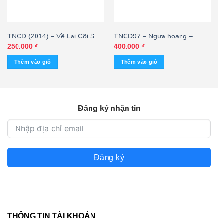
TNCD (2014) – Về Lại Cõi Sầu
TNCD97 – Ngựa hoang –
– Lam Anh – cái
Nguyễn Hưng @ – cái
250.000
₫
400.000
₫
Thêm vào giỏ
Thêm vào giỏ
Đăng ký nhận tin
Đăng ký
THÔNG TIN TÀI KHOẢN