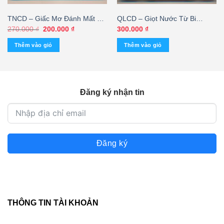
TNCD – Giấc Mơ Đánh Mất –
QLCD – Giọt Nước Từ Bi
Quỳnh Vi Vol2
(TNCD)
Giá
Giá
270.000
₫
200.000
₫
300.000
₫
gốc
hiện
là:
tại
Thêm vào giỏ
Thêm vào giỏ
270.000 ₫.
là:
200.000 ₫.
Đăng ký nhận tin
Đăng ký
THÔNG TIN TÀI KHOẢN