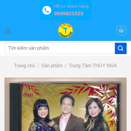
Bỏ
Hỗ trợ khách hàng
qua
0945821522
nội
dung
Tìm
kiếm:
Trang chủ
/
Sản phẩm
/
Trung Tâm THÚY NGA