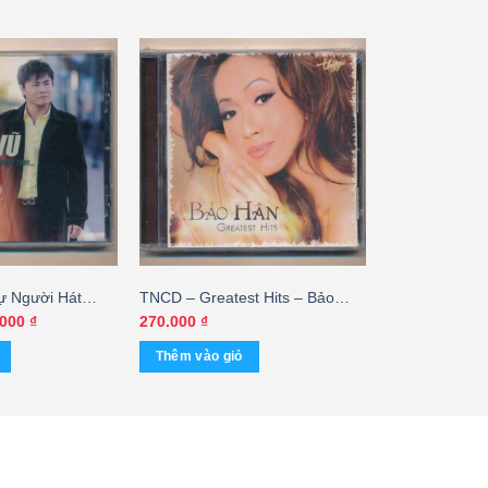
 Người Hát
TNCD – Greatest Hits – Bảo
ng Vũ (Trầy)
Hân
Giá
.000
₫
270.000
₫
hiện
tại
Thêm vào giỏ
000 ₫.
là:
200.000 ₫.