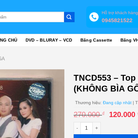
Hỗ trợ khách hàn
0945821522
NG CHỦ
DVD – BLURAY – VCD
Băng Cassette
Băng V
GA
TNCD553 – Top 
(KHÔNG BÌA GỐC
Thương hiệu:
Đang cập nhật
| T
Giá
270.000
120.000
₫
gốc
TNCD553 - Top Hits 68 - Tóc 
là:
270.000 