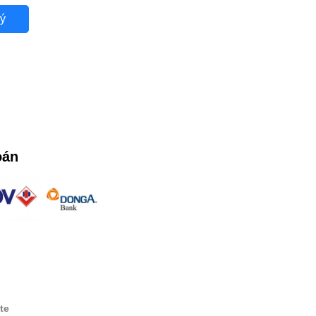
ý
oán
te