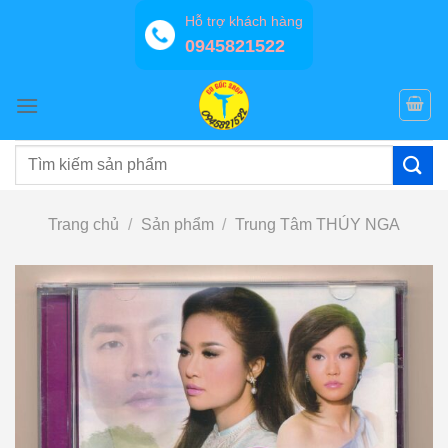
Bỏ
Hỗ trợ khách hàng
qua
0945821522
nội
dung
Tìm
kiếm:
Trang chủ
/
Sản phẩm
/
Trung Tâm THÚY NGA