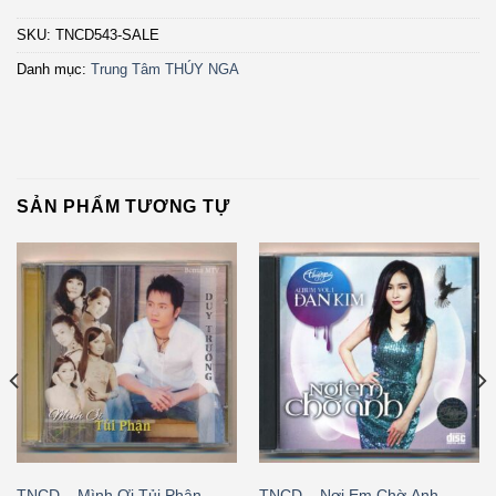
SKU:
TNCD543-SALE
Danh mục:
Trung Tâm THÚY NGA
SẢN PHẨM TƯƠNG TỰ
TNCD – Mình Ơi Tủi Phận –
TNCD – Nơi Em Chờ Anh –