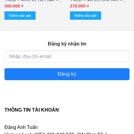
Duy Trường (2 Disc) KGTUS
Đan Kim
300.000
₫
270.000
₫
Thêm vào giỏ
Thêm vào giỏ
Đăng ký nhận tin
Đăng ký
THÔNG TIN TÀI KHOẢN
Đặng Anh Tuấn