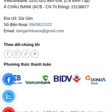
Vietcombank: 0251-001-840-538. (CN Bình Tây)
Á CHÂU BANK (ACB - CN Trị Đông): 15136677
Địa chỉ: Sài Gòn
Số điện thoại:
0945821522
Email:
danganhtuana@gmail.com
Theo dõi chúng tôi
Phương thức thanh toán