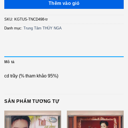
là:
tại
Thêm vào giỏ
270.000 ₫.
là:
220.000 ₫.
SKU:
KGTUS-TNCD498-tr
Danh mục:
Trung Tâm THÚY NGA
Mô tả
cd trầy (% tham khảo 95%)
SẢN PHẨM TƯƠNG TỰ