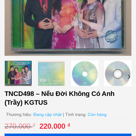
TNCD498 – Nếu Đời Không Có Anh
(Trầy) KGTUS
Thương hiệu:
Đang cập nhật
| Tình trạng:
Còn hàng
Giá
Giá
270.000
220.000
₫
₫
gốc
hiện