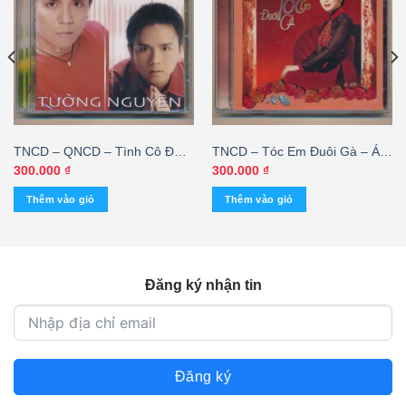
TNCD – QNCD – Tình Cô Đơn
TNCD – Tóc Em Đuôi Gà – Ái
– Tường Nguyên
Vân (KGTH9)
300.000
₫
300.000
₫
Thêm vào giỏ
Thêm vào giỏ
Đăng ký nhận tin
Đăng ký