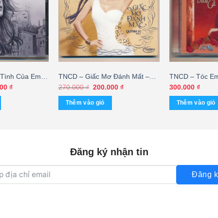
Tình Của Em –
TNCD – Giấc Mơ Đánh Mất –
TNCD – Tóc Em
n (KHÔNG BÌA
Quỳnh Vi Vol2
Vân (KGTH9)
Giá
Giá
Giá
000
₫
270.000
₫
200.000
₫
300.000
₫
hiện
gốc
hiện
tại
là:
tại
Thêm vào giỏ
Thêm vào giỏ
00 ₫.
là:
270.000 ₫.
là:
120.000 ₫.
200.000 ₫.
Đăng ký nhận tin
Đăng k