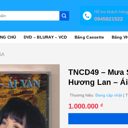
Hỗ trợ khách hàn
0945821522
NG CHỦ
DVD – BLURAY – VCD
Băng Cassette
Băng V
GA
TNCD49 – Mưa S
Hương Lan – Ái
Thương hiệu:
Đang cập nhật
| T
1.000.000
₫