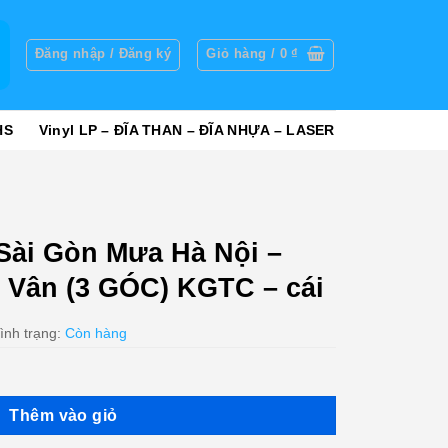
g
Đăng nhập / Đăng ký
Giỏ hàng /
0
₫
HS
Vinyl LP – ĐĨA THAN – ĐĨA NHỰA – LASER
ài Gòn Mưa Hà Nội –
 Vân (3 GÓC) KGTC – cái
ình trạng:
Còn hàng
Thêm vào giỏ