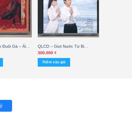
 Đuôi Gà – Ái
QLCD – Giọt Nước Từ Bi
(TNCD)
300.000
₫
Thêm vào giỏ
ý