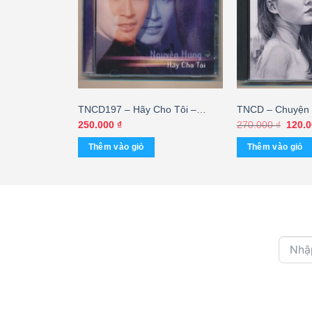
oang –
TNCD197 – Hãy Cho Tôi –
TNCD – Chuyện 
 cái
Nguyễn Hưng – cái
Kỳ Phương Uyê
Giá
250.000
₫
270.000
₫
120.
gốc
GỐC)
là:
Thêm vào giỏ
Thêm vào giỏ
270.0