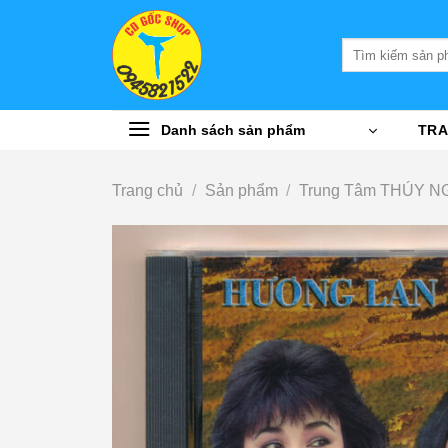
Bỏ
qua
Tìm
nội
kiếm:
dung
Danh sách sản phẩm
TRA
Trang chủ
/
Sản phẩm
/
Trung Tâm THÚY N