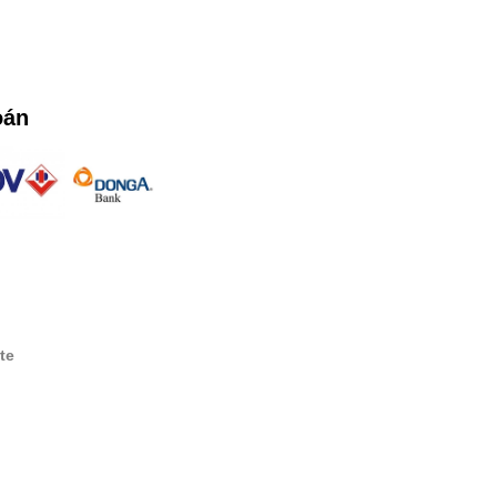
oán
te