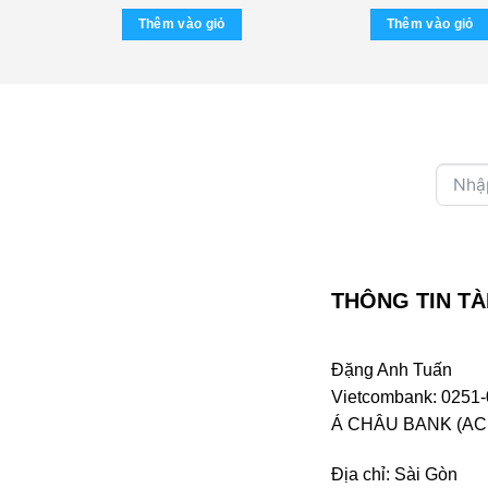
hiện
tại
Thêm vào giỏ
Thêm vào giỏ
0 ₫.
là:
120.000 ₫.
THÔNG TIN TÀ
Đặng Anh Tuấn
Vietcombank: 0251-
Á CHÂU BANK (ACB 
Địa chỉ: Sài Gòn