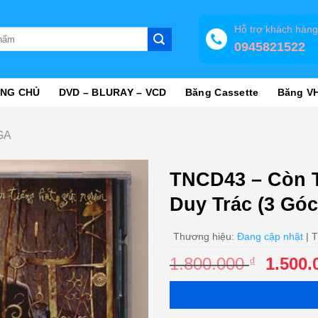
Hỗ trợ khách hàn
0945821522
NG CHỦ
DVD – BLURAY – VCD
Băng Cassette
Băng V
GA
TNCD43 – Còn T
Duy Trác (3 Góc
Thương hiệu:
Đang cập nhật
| T
Giá
1.800.000
1.500
₫
gốc
là:
1.800.