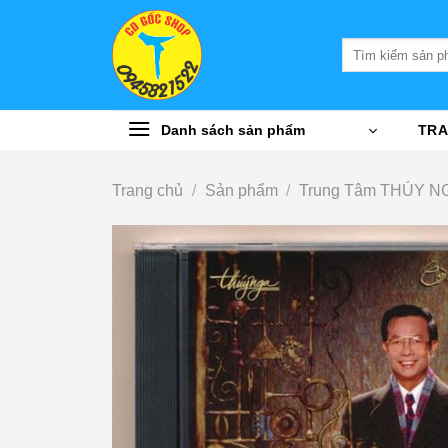
Bỏ
qua
Tìm
nội
kiếm:
dung
Danh sách sản phẩm
TRA
Trang chủ
/
Sản phẩm
/
Trung Tâm THÚY N