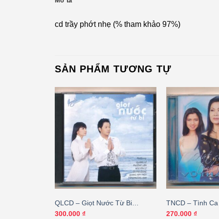
Mô tả
cd trầy phớt nhẹ (% tham khảo 97%)
SẢN PHẨM TƯƠNG TỰ
ình Của Em –
QLCD – Giọt Nước Từ Bi
TNCD – Tình Ca
 (KHÔNG BÌA
(TNCD)
Hát Cho Tình Yê
Giá
00
₫
300.000
₫
270.000
₫