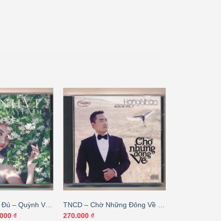
 Đủ – Quỳnh Vi
TNCD – Chờ Những Đông Về –
BÌA GỐC)
Hồng Nhân
Giá
.000
₫
270.000
₫