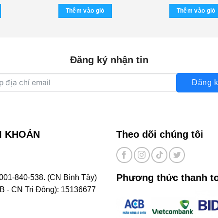
gốc
là:
Thêm vào giỏ
Thêm vào giỏ
270.
Đăng ký nhận tin
Đăng k
I KHOẢN
Theo dõi chúng tôi
Phương thức thanh t
001-840-538. (CN Bình Tây)
- CN Trị Đông): 15136677