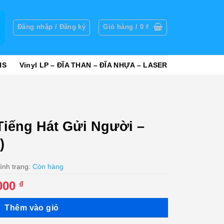
g
Đăng nhập / Đăng ký
Giỏ hàng /
0
₫
HS
Vinyl LP – ĐĨA THAN – ĐĨA NHỰA – LASER
iếng Hát Gửi Người –
)
ình trạng:
Còn hàng
Giá
.000
₫
hiện
tại
Thêm vào giỏ
000 ₫.
là: