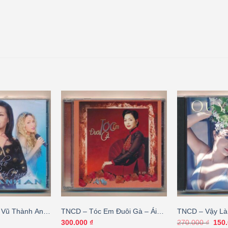
 Vũ Thành An –
TNCD – Tóc Em Đuôi Gà – Ái
TNCD – Vậy Là
u Người
Vân (KGTH9)
Vol.3 (KHÔNG 
Giá
300.000
₫
270.000
₫
150