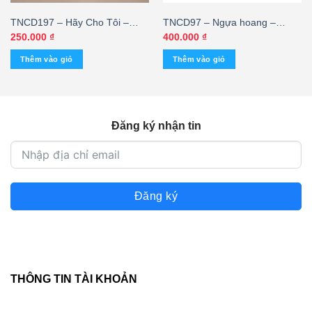
TNCD197 – Hãy Cho Tôi –
TNCD97 – Ngựa hoang –
Nguyễn Hưng – cái
Nguyễn Hưng @ – cái
250.000
₫
400.000
₫
Thêm vào giỏ
Thêm vào giỏ
Đăng ký nhận tin
Đăng ký
THÔNG TIN TÀI KHOẢN