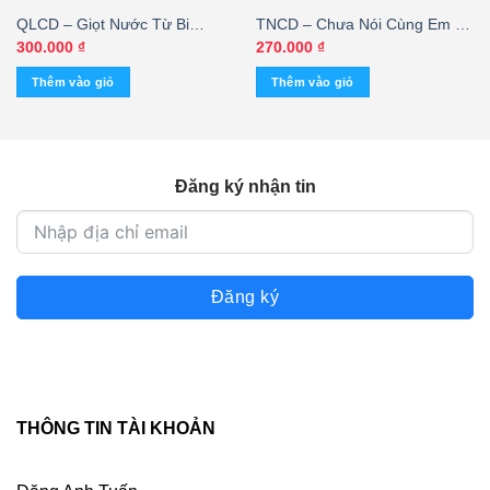
QLCD – Giọt Nước Từ Bi
TNCD – Chưa Nói Cùng Em –
(TNCD)
Khánh Hoàng
300.000
₫
270.000
₫
Thêm vào giỏ
Thêm vào giỏ
Đăng ký nhận tin
Đăng ký
THÔNG TIN TÀI KHOẢN