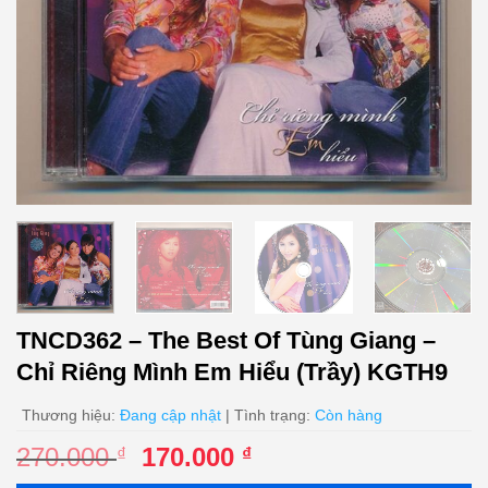
TNCD362 – The Best Of Tùng Giang –
Chỉ Riêng Mình Em Hiểu (Trầy) KGTH9
Thương hiệu:
Đang cập nhật
| Tình trạng:
Còn hàng
Giá
Giá
270.000
170.000
₫
₫
gốc
hiện