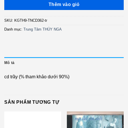
là:
tại
Thêm vào giỏ
270.000 ₫.
là:
170.000 ₫.
SKU:
KGTH9-TNCD362-tr
Danh mục:
Trung Tâm THÚY NGA
Mô tả
cd trầy (% tham khảo dưới 90%)
SẢN PHẨM TƯƠNG TỰ