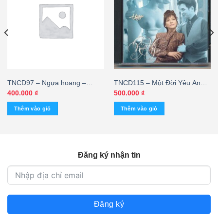
TNCD97 – Ngựa hoang –
TNCD115 – Một Đời Yêu Anh –
Nguyễn Hưng @ – cái
Ái Vân – Nguyễn Hưng (3G)
400.000
₫
500.000
₫
KGTUS – cái
Thêm vào giỏ
Thêm vào giỏ
Đăng ký nhận tin
Đăng ký