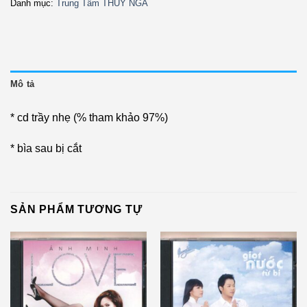
Danh mục:
Trung Tâm THÚY NGA
Mô tả
* cd trầy nhẹ (% tham khảo 97%)
* bìa sau bị cắt
SẢN PHẨM TƯƠNG TỰ