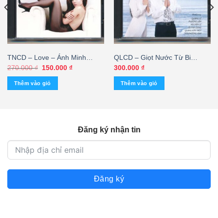
TNCD – Love – Ánh Minh
QLCD – Giọt Nước Từ Bi
(KHÔNG BÌA GỐC)
(TNCD)
Giá
Giá
270.000
₫
150.000
₫
300.000
₫
gốc
hiện
là:
tại
Thêm vào giỏ
Thêm vào giỏ
270.000 ₫.
là:
150.000 ₫.
Đăng ký nhận tin
Đăng ký