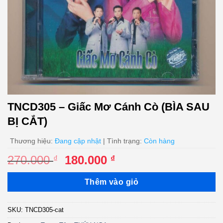
TNCD305 – Giấc Mơ Cánh Cò (BÌA SAU
BỊ CẮT)
Thương hiệu:
Đang cập nhật
| Tình trạng:
Còn hàng
Giá
Giá
270.000
180.000
₫
₫
gốc
hiện
là:
tại
Thêm vào giỏ
270.000 ₫.
là:
180.000 ₫.
SKU:
TNCD305-cat