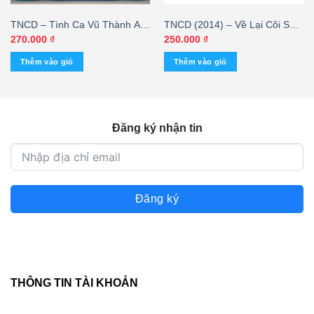
TNCD – Tình Ca Vũ Thành An
TNCD (2014) – Về Lại Cõi Sầu
– Hát Cho Tình Yêu Người 2
– Lam Anh – cái
270.000
₫
250.000
₫
Thêm vào giỏ
Thêm vào giỏ
Đăng ký nhận tin
Đăng ký
THÔNG TIN TÀI KHOẢN