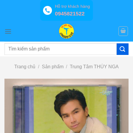
Bỏ
Hỗ trợ khách hàng
qua
0945821522
nội
dung
Tìm
kiếm:
Trang chủ
/
Sản phẩm
/
Trung Tâm THÚY NGA