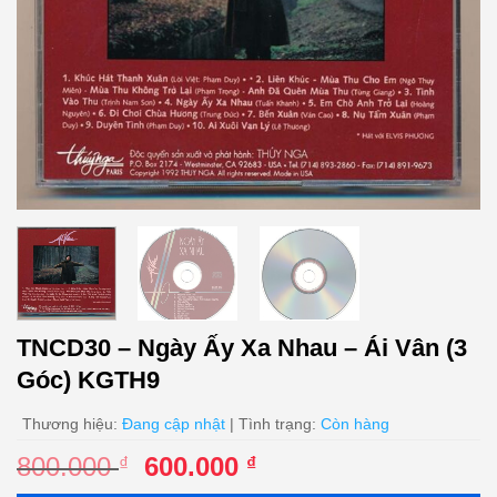
TNCD30 – Ngày Ấy Xa Nhau – Ái Vân (3
Góc) KGTH9
Thương hiệu:
Đang cập nhật
| Tình trạng:
Còn hàng
Giá
Giá
800.000
600.000
₫
₫
gốc
hiện