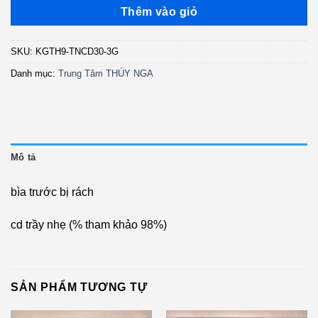
là:
tại
Thêm vào giỏ
800.000 ₫.
là:
600.000 ₫.
SKU:
KGTH9-TNCD30-3G
Danh mục:
Trung Tâm THÚY NGA
Mô tả
bìa trước bị rách
cd trầy nhẹ (% tham khảo 98%)
SẢN PHẨM TƯƠNG TỰ