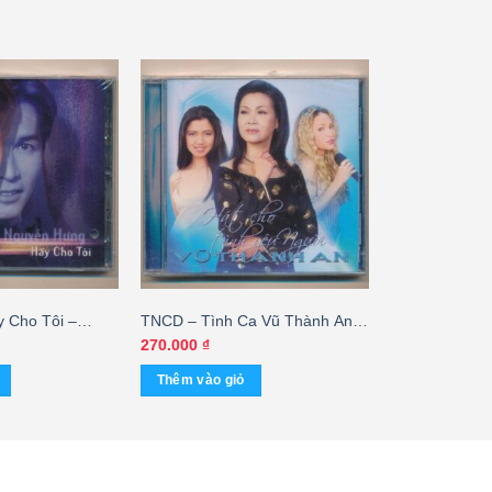
 Cho Tôi –
TNCD – Tình Ca Vũ Thành An –
 cái
Hát Cho Tình Yêu Người
270.000
₫
Thêm vào giỏ