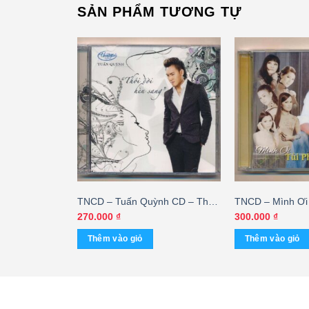
SẢN PHẨM TƯƠNG TỰ
nh Minh
TNCD – Tuấn Quỳnh CD – Thói
TNCD – Mình Ơi 
)
Đời Hèn Sang – Tuấn Quỳnh
Trường (2 Disc
Giá
00
₫
270.000
₫
300.000
₫
hiện
tại
Thêm vào giỏ
Thêm vào giỏ
0 ₫.
là:
150.000 ₫.