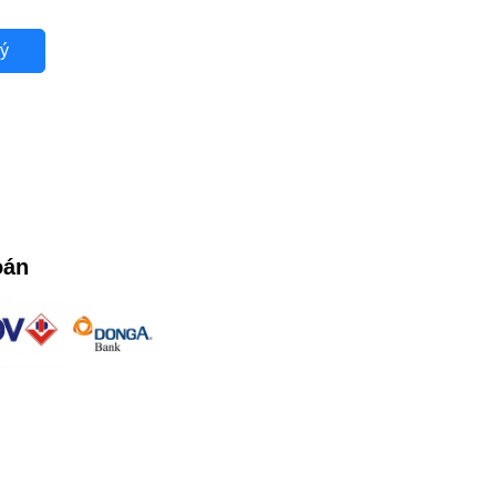
ý
oán