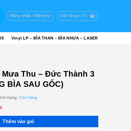
g
Đăng nhập / Đăng ký
Giỏ hàng /
0
₫
HS
Vinyl LP – ĐĨA THAN – ĐĨA NHỰA – LASER
 Mưa Thu – Đức Thành 3
G BÌA SAU GỐC)
ình trạng:
Còn hàng
Giá
₫
hiện
tại
Thêm vào giỏ
₫.
là: