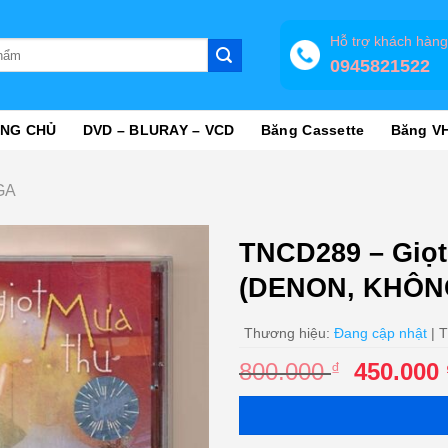
Hỗ trợ khách hàn
0945821522
NG CHỦ
DVD – BLURAY – VCD
Băng Cassette
Băng V
GA
TNCD289 – Giọt
(DENON, KHÔN
Thương hiệu:
Đang cập nhật
| T
Giá
800.000
450.000
₫
gốc
là:
800.000 