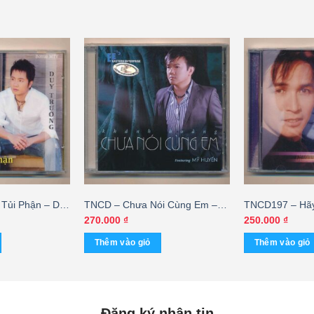
Tủi Phận – Duy
TNCD – Chưa Nói Cùng Em –
TNCD197 – Hãy
) KGTUS
Khánh Hoàng
Nguyễn Hưng –
270.000
₫
250.000
₫
Thêm vào giỏ
Thêm vào giỏ
Đăng ký nhận tin