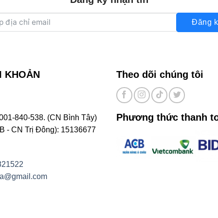
Đăng k
I KHOẢN
Theo dõi chúng tôi
Phương thức thanh t
001-840-538. (CN Bình Tây)
- CN Trị Đông): 15136677
821522
na@gmail.com