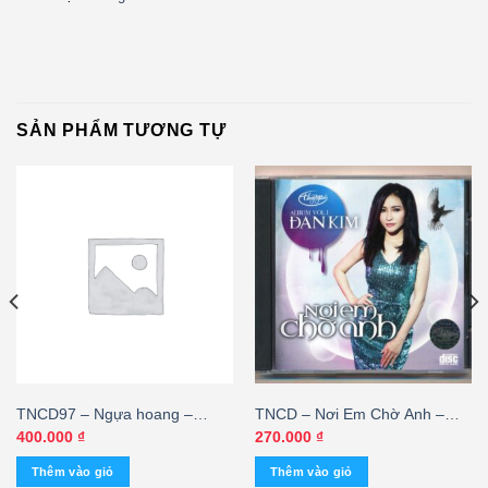
SẢN PHẨM TƯƠNG TỰ
TNCD97 – Ngựa hoang –
TNCD – Nơi Em Chờ Anh –
Nguyễn Hưng @ – cái
Đan Kim
400.000
₫
270.000
₫
Thêm vào giỏ
Thêm vào giỏ