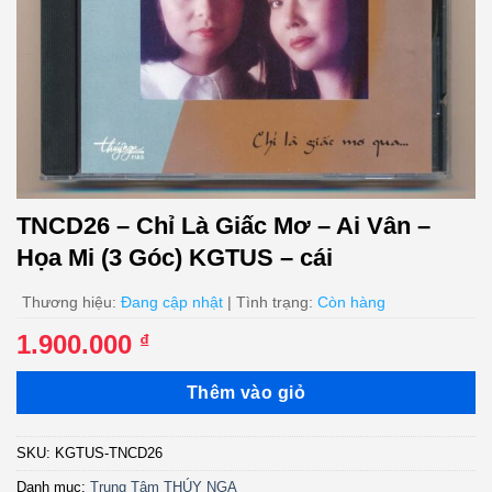
TNCD26 – Chỉ Là Giấc Mơ – Ai Vân –
Họa Mi (3 Góc) KGTUS – cái
Thương hiệu:
Đang cập nhật
| Tình trạng:
Còn hàng
1.900.000
₫
Thêm vào giỏ
SKU:
KGTUS-TNCD26
Danh mục:
Trung Tâm THÚY NGA