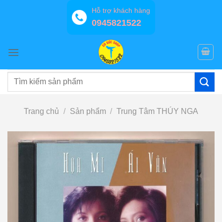
Bỏ
Hỗ trợ khách hàng
qua
0945821522
nội
dung
Tìm
kiếm:
Trang chủ
/
Sản phẩm
/
Trung Tâm THÚY NGA