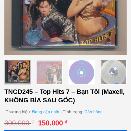
TNCD245 – Top Hits 7 – Bạn Tôi (Maxell,
KHÔNG BÌA SAU GỐC)
Thương hiệu:
Đang cập nhật
| Tình trạng:
Còn hàng
Giá
Giá
300.000
150.000
₫
₫
gốc
hiện