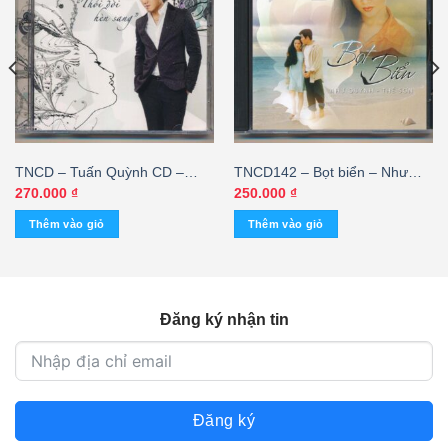
TNCD – Tuấn Quỳnh CD –
TNCD142 – Bọt biển – Như
Thói Đời Hèn Sang – Tuấn
Quỳnh – Thế Sơn (DENON) –
270.000
₫
250.000
₫
Quỳnh
cái
Thêm vào giỏ
Thêm vào giỏ
Đăng ký nhận tin
Đăng ký