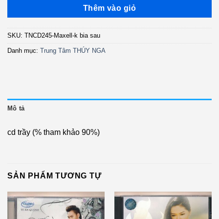
là:
tại
Thêm vào giỏ
300.000 ₫.
là:
150.000 ₫.
SKU:
TNCD245-Maxell-k bia sau
Danh mục:
Trung Tâm THÚY NGA
Mô tả
cd trầy (% tham khảo 90%)
SẢN PHẨM TƯƠNG TỰ