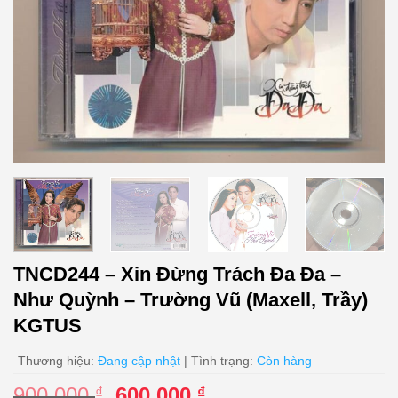
TNCD244 – Xin Đừng Trách Đa Đa –
Như Quỳnh – Trường Vũ (Maxell, Trầy)
KGTUS
Thương hiệu:
Đang cập nhật
| Tình trạng:
Còn hàng
Giá
Giá
900.000
600.000
₫
₫