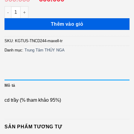
gốc
hiện
TNCD244 - Xin Đừng Trách Đa Đa - Như Quỳnh - Trường Vũ (Ma
là:
tại
900.000 ₫.
là:
Thêm vào giỏ
600.000 ₫.
SKU:
KGTUS-TNCD244-maxell-tr
Danh mục:
Trung Tâm THÚY NGA
Mô tả
cd trầy (% tham khảo 95%)
SẢN PHẨM TƯƠNG TỰ