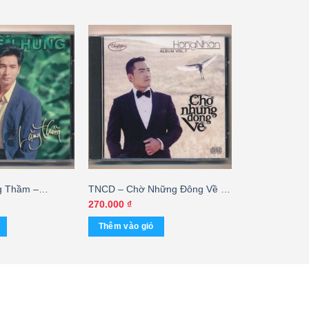
g Thầm –
TNCD – Chờ Những Đông Về –
3 Góc)
Hồng Nhân
270.000
₫
Thêm vào giỏ