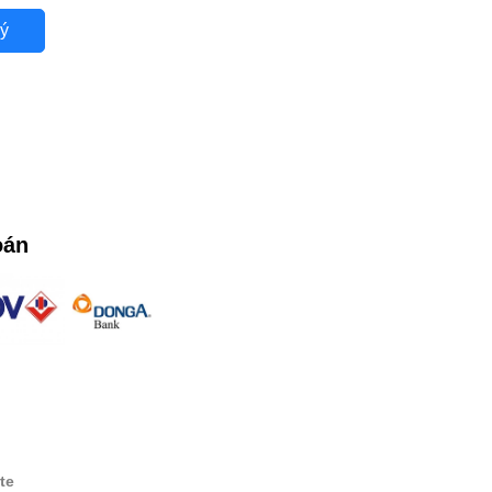
ý
oán
te