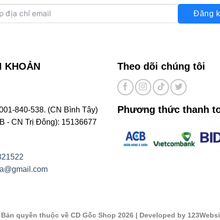
Đăng k
I KHOẢN
Theo dõi chúng tôi
Phương thức thanh t
001-840-538. (CN Bình Tây)
- CN Trị Đông): 15136677
821522
na@gmail.com
©
Bản quyền thuộc về CD Gốc Shop 2026
| Developed by 123Websi