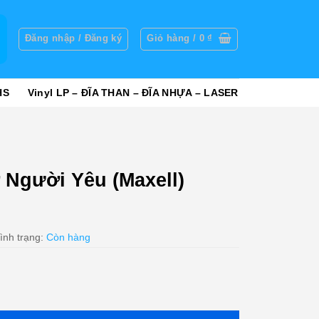
g
Đăng nhập / Đăng ký
Giỏ hàng /
0
₫
HS
Vinyl LP – ĐĨA THAN – ĐĨA NHỰA – LASER
Người Yêu (Maxell)
ình trạng:
Còn hàng
xell) KGTUS số lượng