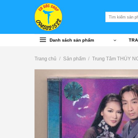
Bỏ
qua
Tìm
nội
kiếm:
dung
Danh sách sản phẩm
TRA
Trang chủ
/
Sản phẩm
/
Trung Tâm THÚY N