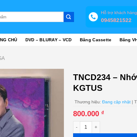
Hỗ trợ khách hàn
0945821522
NG CHỦ
DVD – BLURAY – VCD
Băng Cassette
Băng V
GA
TNCD234 – Nhớ 
KGTUS
Thương hiệu:
Đang cập nhật
| T
800.000
₫
TNCD234 - Nhớ Người Yêu (Ma