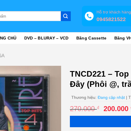
Hỗ trợ khách hàn
0945821522
NG CHỦ
DVD – BLURAY – VCD
Băng Cassette
Băng V
GA
TNCD221 – Top 
Đây (Phôi @, t
Thương hiệu:
Đang cập nhật
| T
Giá
270.000
200.000
₫
gốc
là:
270.000 