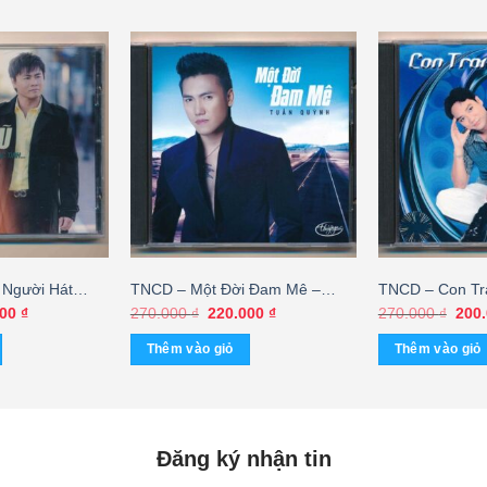
Người Hát
TNCD – Một Đời Đam Mê –
TNCD – Con Tra
g Vũ (Trầy)
Tuấn Quỳnh (KGTH9)
Quốc Hùng – Tr
Giá
Giá
Giá
Giá
000
₫
270.000
₫
220.000
₫
270.000
₫
200
hiện
gốc
hiện
gốc
tại
là:
tại
là:
Thêm vào giỏ
Thêm vào giỏ
00 ₫.
là:
270.000 ₫.
là:
270.
200.000 ₫.
220.000 ₫.
Đăng ký nhận tin