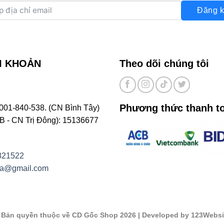
Đăng k
I KHOẢN
Theo dõi chúng tôi
Phương thức thanh t
001-840-538. (CN Bình Tây)
- CN Trị Đông): 15136677
821522
na@gmail.com
©
Bản quyền thuộc về CD Gốc Shop 2026
| Developed by 123Websi