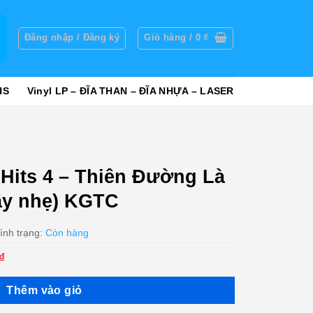
g
Đăng nhập / Đăng ký
Giỏ hàng /
0
₫
HS
Vinyl LP – ĐĨA THAN – ĐĨA NHỰA – LASER
Hits 4 – Thiên Đường Là
rầy nhẹ) KGTC
ình trạng:
Còn hàng
Giá
₫
hiện
tại
Thêm vào giỏ
₫.
là: