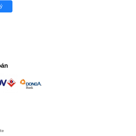
ý
oán
te