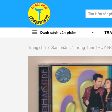
Bỏ
qua
Tìm
nội
kiếm:
dung
Danh sách sản phẩm
TRA
Trang chủ
/
Sản phẩm
/
Trung Tâm THÚY N