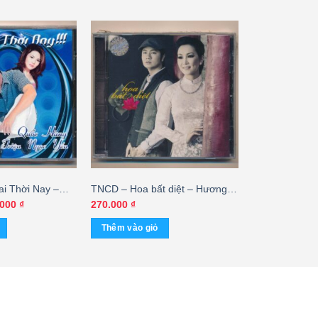
i Thời Nay –
TNCD – Hoa bất diệt – Hương
iệu Ngọc Yến
Thủy – Thu Phương – Duy
Giá
.000
₫
270.000
₫
hiện
Trường
tại
Thêm vào giỏ
000 ₫.
là:
200.000 ₫.