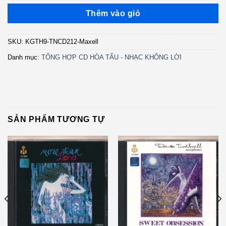
Thêm vào giỏ
SKU:
KGTH9-TNCD212-Maxell
Danh mục:
TỔNG HỢP CD HÒA TẤU - NHẠC KHÔNG LỜI
SẢN PHẨM TƯƠNG TỰ