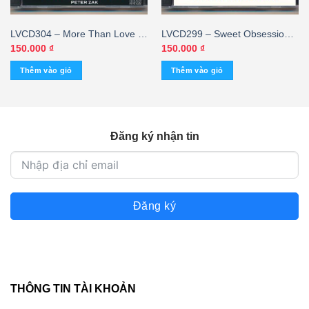
LVCD304 – More Than Love –
LVCD299 – Sweet Obsession –
Peter Zak (Hòa Tấu)
Dave Tidball (Hòa Tấu) (MFJ)
150.000
₫
150.000
₫
Thêm vào giỏ
Thêm vào giỏ
Đăng ký nhận tin
Đăng ký
THÔNG TIN TÀI KHOẢN