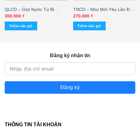
QLCD – Giọt Nước Từ Bi
TNCD – Như Mới Yêu Lần Đầu
(TNCD)
– Quang Ngọc (SEAL)
300.000
₫
270.000
₫
Thêm vào giỏ
Thêm vào giỏ
Đăng ký nhận tin
Đăng ký
THÔNG TIN TÀI KHOẢN