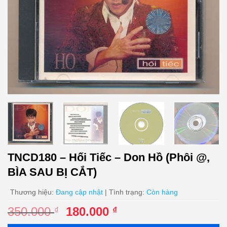
TNCD180 – Hối Tiếc – Don Hồ (Phôi @,
BÌA SAU BỊ CẮT)
Thương hiệu:
Đang cập nhật
| Tình trạng:
Còn hàng
Giá
Giá
350.000
180.000
₫
₫
gốc
hiện