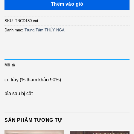
là:
tại
Thêm vào giỏ
350.000 ₫.
là:
180.000 ₫.
SKU:
TNCD180-cat
Danh mục:
Trung Tâm THÚY NGA
Mô tả
cd trầy (% tham khảo 90%)
bìa sau bị cắt
SẢN PHẨM TƯƠNG TỰ