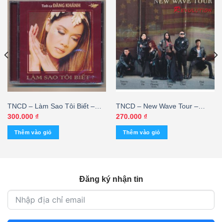
TNCD – Làm Sao Tôi Biết –
TNCD – New Wave Tour –
Đăng Khánh (Seal)
Revolution
300.000
₫
270.000
₫
Thêm vào giỏ
Thêm vào giỏ
Đăng ký nhận tin