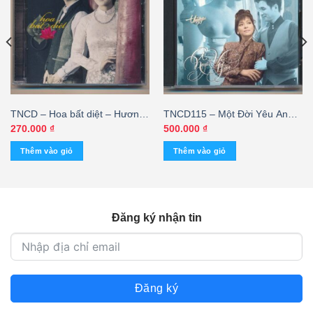
TNCD – Hoa bất diệt – Hương
TNCD115 – Một Đời Yêu Anh –
Thủy – Thu Phương – Duy
Ái Vân – Nguyễn Hưng (3G)
270.000
₫
500.000
₫
Trường
KGTUS – cái
Thêm vào giỏ
Thêm vào giỏ
Đăng ký nhận tin
Đăng ký