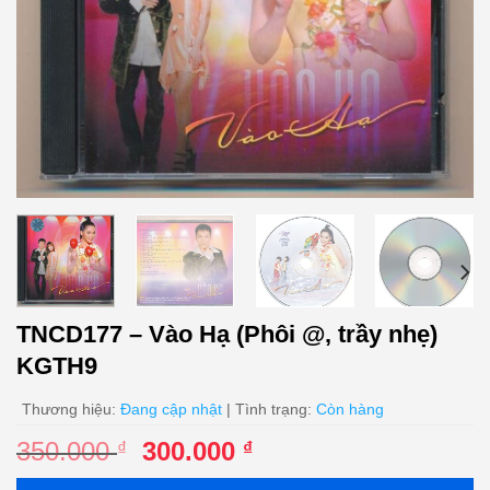
TNCD177 – Vào Hạ (Phôi @, trầy nhẹ)
KGTH9
Thương hiệu:
Đang cập nhật
| Tình trạng:
Còn hàng
Giá
Giá
350.000
300.000
₫
₫
gốc
hiện