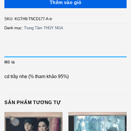
là:
tại
Thêm vào giỏ
350.000 ₫.
là:
300.000 ₫.
SKU:
KGTH9-TNCD177-A-tr
Danh mục:
Trung Tâm THÚY NGA
Mô tả
cd trầy nhẹ (% tham khảo 95%)
SẢN PHẨM TƯƠNG TỰ