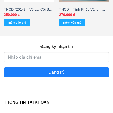
TNCD (2014) – Về Lại Cõi Sầu
TNCD – Tình Khúc Vàng –
– Lam Anh – cái
Lương Tùng Quang (SEAL)
250.000
₫
270.000
₫
Thêm vào giỏ
Thêm vào giỏ
Đăng ký nhận tin
Đăng ký
THÔNG TIN TÀI KHOẢN