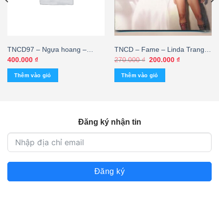
TNCD97 – Ngựa hoang –
TNCD – Fame – Linda Trang
Nguyễn Hưng @ – cái
Đài
Giá
Giá
400.000
₫
270.000
₫
200.000
₫
gốc
hiện
là:
tại
Thêm vào giỏ
Thêm vào giỏ
270.000 ₫.
là:
200.000 ₫.
Đăng ký nhận tin
Đăng ký