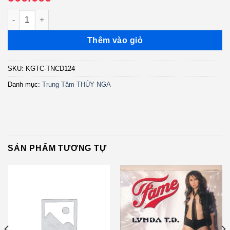
TNCD124 - Tình Khúc Lam Phương Những Khía Cạnh Cuộc Đời 
Thêm vào giỏ
SKU:
KGTC-TNCD124
Danh mục:
Trung Tâm THÚY NGA
SẢN PHẨM TƯƠNG TỰ