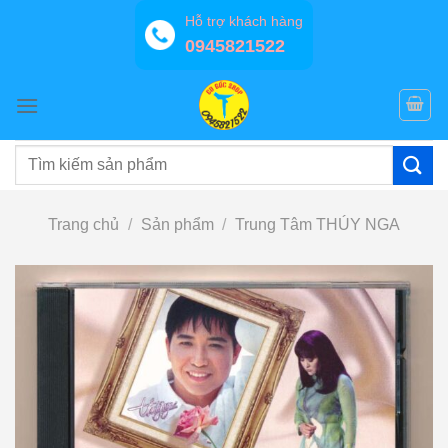
Bỏ
Hỗ trợ khách hàng
qua
0945821522
nội
dung
Tìm
kiếm:
Trang chủ
/
Sản phẩm
/
Trung Tâm THÚY NGA