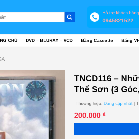
Hỗ trợ khách hàn
0945821522
NG CHỦ
DVD – BLURAY – VCD
Băng Cassette
Băng V
GA
TNCD116 – Nhữ
Thế Sơn (3 Góc,
Thương hiệu:
Đang cập nhật
| T
200.000
₫