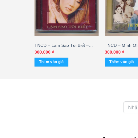
Vũ Thành An –
TNCD – Làm Sao Tôi Biết –
TNCD – Mình Ơi 
 Người 2
Đăng Khánh (Seal)
Trường (2 Disc
300.000
₫
300.000
₫
Thêm vào giỏ
Thêm vào giỏ