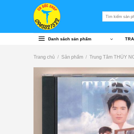
Bỏ
qua
Tìm
nội
kiếm:
dung
Danh sách sản phẩm
TRA
Trang chủ
/
Sản phẩm
/
Trung Tâm THÚY N