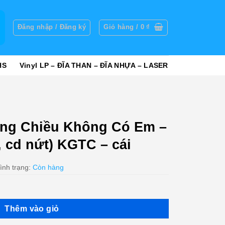
g
Đăng nhập / Đăng ký
Giỏ hàng /
0
₫
HS
Vinyl LP – ĐĨA THAN – ĐĨA NHỰA – LASER
ng Chiều Không Có Em –
 cd nứt) KGTC – cái
ình trạng:
Còn hàng
Thêm vào giỏ