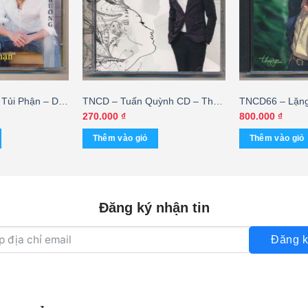
Tủi Phận – Duy
TNCD – Tuấn Quỳnh CD – Thói
TNCD66 – Lặn
) KGTUS
Đời Hèn Sang – Tuấn Quỳnh
Nguyễn Hưng (
270.000
₫
800.000
₫
Thêm vào giỏ
Thêm vào giỏ
Đăng ký nhận tin
Đăng k