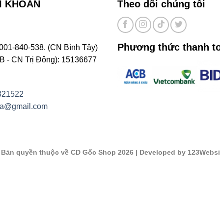
I KHOẢN
Theo dõi chúng tôi
Phương thức thanh t
001-840-538. (CN Bình Tây)
- CN Trị Đông): 15136677
821522
na@gmail.com
©
Bản quyền thuộc về CD Gốc Shop 2026
| Developed by 123Websi