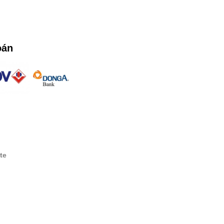
oán
te