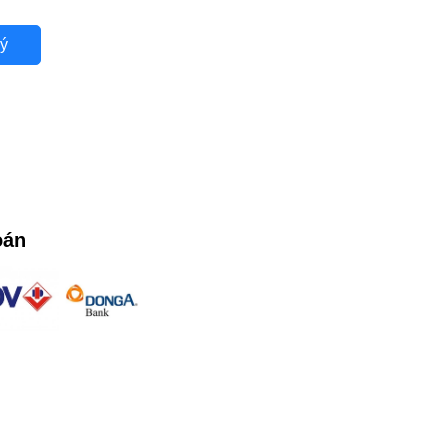
ý
oán