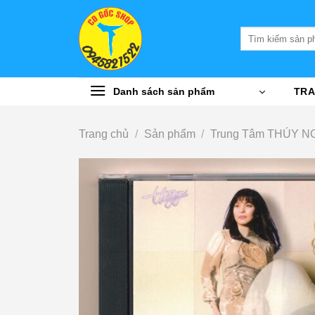
Bỏ
qua
Tìm
nội
kiếm:
dung
Danh sách sản phẩm
TRA
Trang chủ
/
Sản phẩm
/
Trung Tâm THÚY N