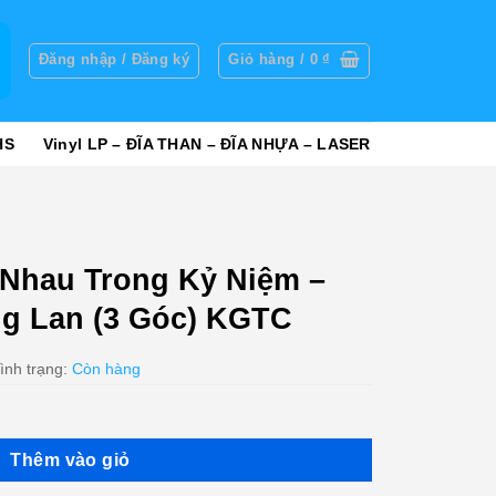
g
Đăng nhập / Đăng ký
Giỏ hàng /
0
₫
HS
Vinyl LP – ĐĨA THAN – ĐĨA NHỰA – LASER
Nhau Trong Kỷ Niệm –
g Lan (3 Góc) KGTC
ình trạng:
Còn hàng
Thêm vào giỏ