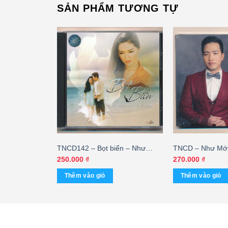
SẢN PHẨM TƯƠNG TỰ
hờ Anh – Đan
TNCD142 – Bọt biển – Như
TNCD – Như Mới
Quỳnh – Thế Sơn (DENON) –
– Quang Ngọc (
250.000
₫
270.000
₫
cái
Thêm vào giỏ
Thêm vào giỏ