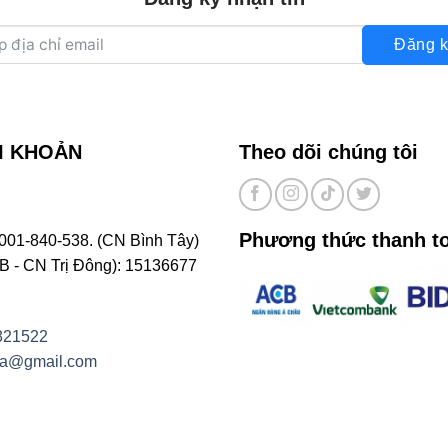
Đăng k
I KHOẢN
Theo dõi chúng tôi
Phương thức thanh t
001-840-538. (CN Bình Tây)
- CN Trị Đông): 15136677
821522
na@gmail.com