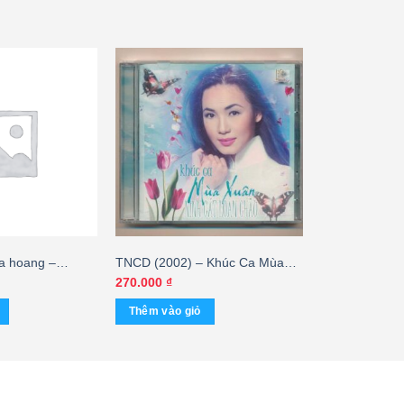
a hoang –
TNCD (2002) – Khúc Ca Mùa
 – cái
Xuân – Ninh Cát Loan Châu
270.000
₫
Thêm vào giỏ