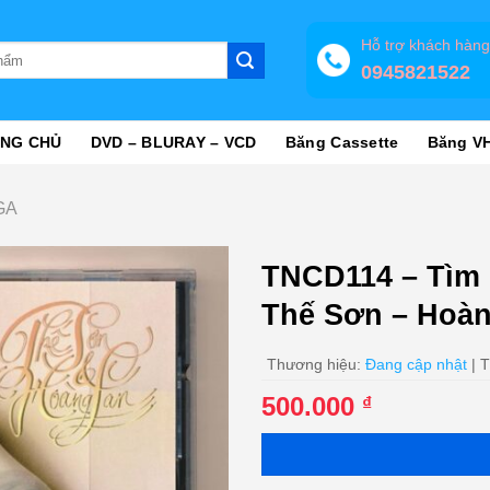
Hỗ trợ khách hàn
0945821522
NG CHỦ
DVD – BLURAY – VCD
Băng Cassette
Băng V
GA
TNCD114 – Tìm 
Thế Sơn – Hoàn
Thương hiệu:
Đang cập nhật
| T
500.000
₫