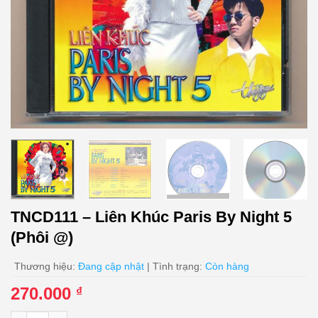
TNCD111 – Liên Khúc Paris By Night 5
(Phôi @)
Thương hiệu:
Đang cập nhật
| Tình trạng:
Còn hàng
270.000
₫
TNCD111 - Liên Khúc Paris By Night 5 (Phôi @) số lượng