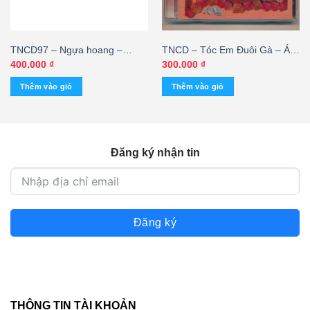
TNCD97 – Ngựa hoang –
TNCD – Tóc Em Đuôi Gà – Ái
Nguyễn Hưng @ – cái
Vân (KGTH9)
400.000
₫
300.000
₫
Thêm vào giỏ
Thêm vào giỏ
Đăng ký nhận tin
Đăng ký
THÔNG TIN TÀI KHOẢN