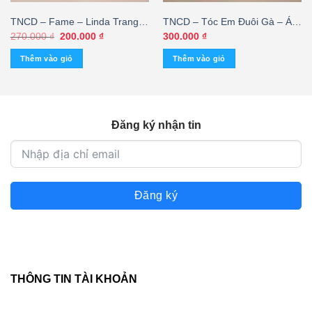
TNCD – Fame – Linda Trang
TNCD – Tóc Em Đuôi Gà – Ái
Đài
Vân (KGTH9)
Giá
Giá
270.000
₫
200.000
₫
300.000
₫
gốc
hiện
là:
tại
Thêm vào giỏ
Thêm vào giỏ
270.000 ₫.
là:
200.000 ₫.
Đăng ký nhận tin
Đăng ký
THÔNG TIN TÀI KHOẢN