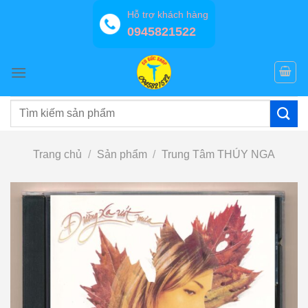
Bỏ
Hỗ trợ khách hàng
qua
0945821522
nội
dung
Tìm
kiếm:
Trang chủ
/
Sản phẩm
/
Trung Tâm THÚY NGA