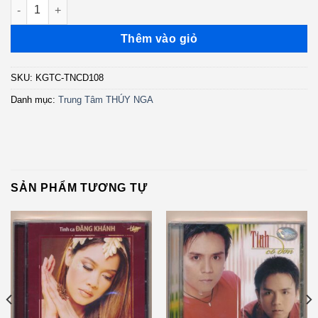
TNCD108 - Đường Xa Ướt Mưa - Tình khúc Đức Huy 1 (3G) KG
Thêm vào giỏ
SKU:
KGTC-TNCD108
Danh mục:
Trung Tâm THÚY NGA
SẢN PHẨM TƯƠNG TỰ