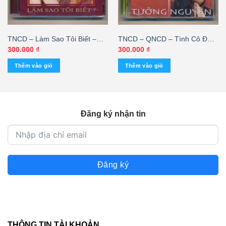
TNCD – Làm Sao Tôi Biết –
TNCD – QNCD – Tình Cô Đơn
Đăng Khánh (Seal)
– Tường Nguyên
300.000
₫
300.000
₫
Thêm vào giỏ
Thêm vào giỏ
Đăng ký nhận tin
Đăng ký
THÔNG TIN TÀI KHOẢN