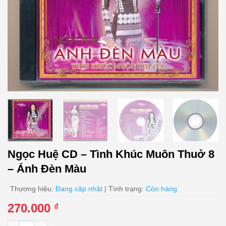
Ngọc Huệ CD – Tình Khúc Muôn Thuở 8
– Ánh Đèn Màu
Thương hiệu:
Đang cập nhật
| Tình trạng:
Còn hàng
270.000
₫
Ngọc Huệ CD - Tình Khúc Muôn Thuở 8 - Ánh Đèn Màu số lượ