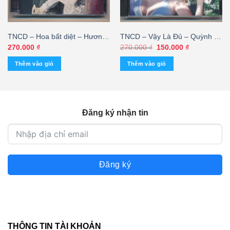
TNCD – Hoa bất diệt – Hương
TNCD – Vậy Là Đủ – Quỳnh Vi
Thủy – Thu Phương – Duy
Vol.3 (KHÔNG BÌA GỐC)
Giá
Giá
270.000
₫
270.000
₫
150.000
₫
gốc
hiện
Trường
là:
tại
Thêm vào giỏ
Thêm vào giỏ
270.000 ₫.
là:
150.000 ₫.
Đăng ký nhận tin
Đăng ký
THÔNG TIN TÀI KHOẢN