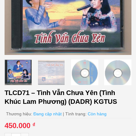
TLCD71 – Tình Vẫn Chưa Yên (Tình
Khúc Lam Phương) (DADR) KGTUS
Thương hiệu:
Đang cập nhật
| Tình trạng:
Còn hàng
450.000
₫
TLCD71 - Tình Vẫn Chưa Yên (Tình Khúc Lam Phương) (DADR