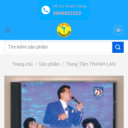
Bỏ
Hỗ trợ khách hàng
qua
0945821522
nội
dung
Tìm
kiếm:
Trang chủ
/
Sản phẩm
/
Trung Tâm THANH LAN