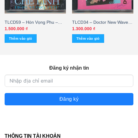
TLCD59 – Hòn Vọng Phu –
TLCD34 – Doctor New Wave
Chế Linh (3G) KGUP
(Made By Distronic) KGTUS
1.500.000
₫
1.300.000
₫
Thêm vào giỏ
Thêm vào giỏ
Đăng ký nhận tin
Đăng ký
THÔNG TIN TÀI KHOẢN