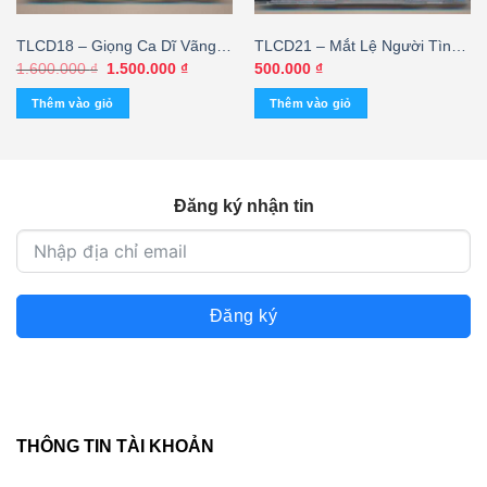
TLCD18 – Giọng Ca Dĩ Vãng
TLCD21 – Mắt Lệ Người Tình
(Taiwan) KGTUS
– Kim Anh – Duy Quang
Giá
Giá
1.600.000
₫
1.500.000
₫
500.000
₫
gốc
hiện
(Nimbus) KGTH9
là:
tại
Thêm vào giỏ
Thêm vào giỏ
1.600.000 ₫.
là:
1.500.000 ₫.
Đăng ký nhận tin
Đăng ký
THÔNG TIN TÀI KHOẢN