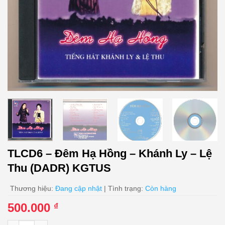
TLCD6 – Đêm Hạ Hồng – Khánh Ly – Lệ
Thu (DADR) KGTUS
Thương hiệu:
Đang cập nhật
| Tình trạng:
Còn hàng
500.000
₫
TLCD6 - Đêm Hạ Hồng - Khánh Ly - Lệ Thu (DADR) KGTUS số 