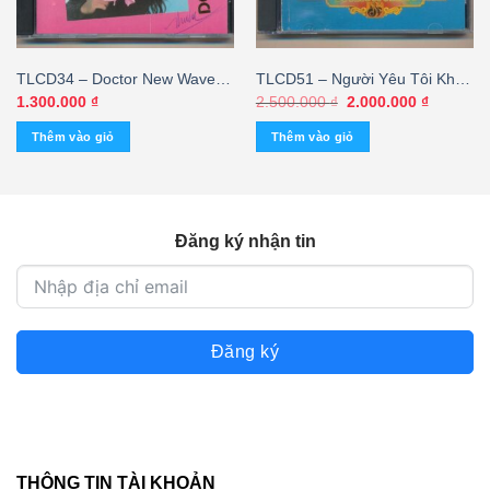
TLCD34 – Doctor New Wave
TLCD51 – Người Yêu Tôi Khóc
(Made By Distronic) KGTUS
(ARC) KGTUS
Giá
Giá
1.300.000
₫
2.500.000
₫
2.000.000
₫
gốc
hiện
là:
tại
Thêm vào giỏ
Thêm vào giỏ
2.500.000 ₫.
là:
2.000.00
Đăng ký nhận tin
Đăng ký
THÔNG TIN TÀI KHOẢN