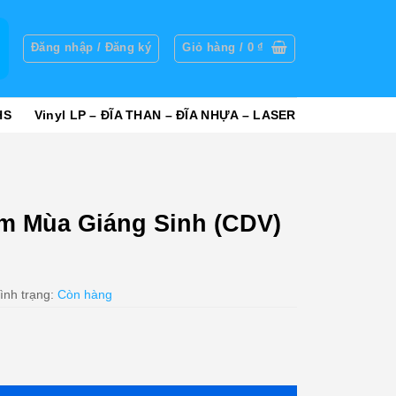
g
Đăng nhập / Đăng ký
Giỏ hàng /
0
₫
HS
Vinyl LP – ĐĨA THAN – ĐĨA NHỰA – LASER
m Mùa Giáng Sinh (CDV)
ình trạng:
Còn hàng
inh (CDV) KGTUS số lượng