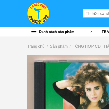
Bỏ
qua
Tìm
nội
kiếm:
dung
Danh sách sản phẩm
TRA
Trang chủ
/
Sản phẩm
/
TỔNG HỢP CD THÁ