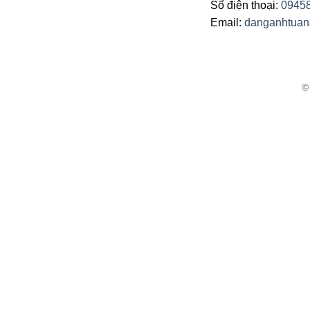
Số điện thoại:
0945
Email:
danganhtua