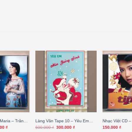
Maria – Trăng
Làng Văn Tape 10 – Yêu Em
Nhạc Việt CD –
iên Vân (KHÔNG
Mùa Giáng Sinh (Băng Đen,
Giá
Giá
Giá
000
₫
600.000
₫
300.000
₫
150.000
₫
hiện
gốc
hiện
KHÔNG BÌA GỐC) KGTUS