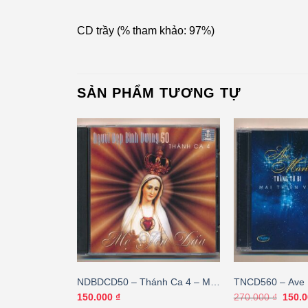
CD trầy (% tham khảo: 97%)
SẢN PHẨM TƯƠNG TỰ
ng ân Thiên
NDBDCD50 – Thánh Ca 4 – Mẹ
TNCD560 – Ave 
) KGTUS
Yêu Dấu
Từ Bi – Mai Th
Giá
150.000
₫
270.000
₫
150.
gốc
BÌA GỐC)