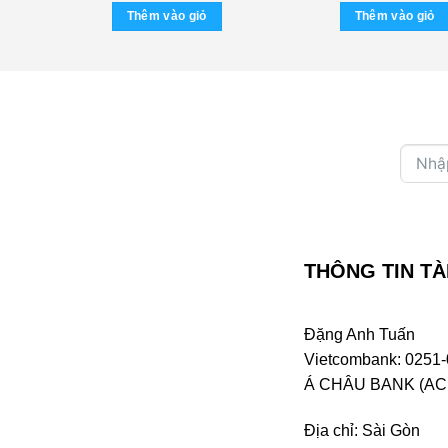
là:
Thêm vào giỏ
Thêm vào giỏ
270.0
THÔNG TIN TÀ
Đặng Anh Tuấn
Vietcombank: 0251-
Á CHÂU BANK (ACB 
Địa chỉ: Sài Gòn