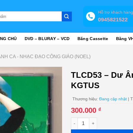
Hỗ trợ khách hàn
0945821522
NG CHỦ
DVD – BLURAY – VCD
Băng Cassette
Băng V
NH CA - NHẠC ĐẠO CÔNG GIÁO (NOEL)
TLCD53 – Dư Â
KGTUS
Thương hiệu:
Đang cập nhật
| T
300.000
₫
TLCD53 - Dư Âm Mùa Giáng S