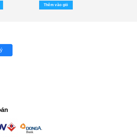
Thêm vào giỏ
ý
oán