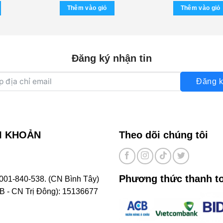
tại
là:
tại
Thêm vào giỏ
Thêm vào giỏ
00 ₫.
là:
600.000 ₫.
là:
150.000 ₫.
300.000 ₫.
Đăng ký nhận tin
Đăng k
I KHOẢN
Theo dõi chúng tôi
Phương thức thanh t
001-840-538. (CN Bình Tây)
- CN Trị Đông): 15136677