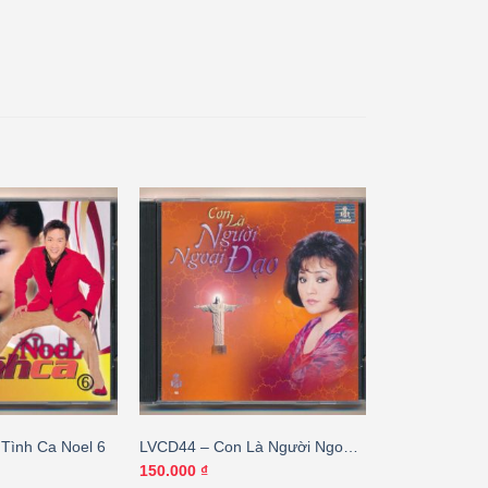
 Tình Ca Noel 6
LVCD44 – Con Là Người Ngoại
Đạo (Thánh Ca)
150.000
₫