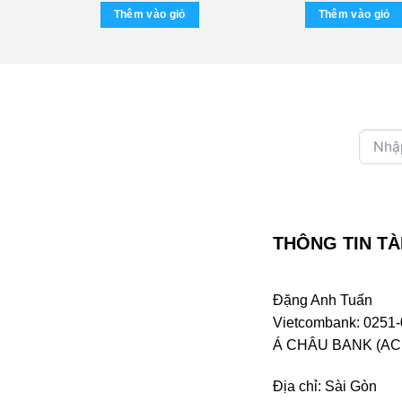
là:
tại
Thêm vào giỏ
Thêm vào giỏ
1.600.000 ₫.
là:
1.500.000 ₫.
THÔNG TIN TÀ
Đặng Anh Tuấn
Vietcombank: 0251-
Á CHÂU BANK (ACB 
Địa chỉ: Sài Gòn