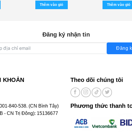
Thêm vào giỏ
Thêm vào giỏ
Đăng ký nhận tin
Đăng k
I KHOẢN
Theo dõi chúng tôi
Phương thức thanh t
001-840-538. (CN Bình Tây)
- CN Trị Đông): 15136677