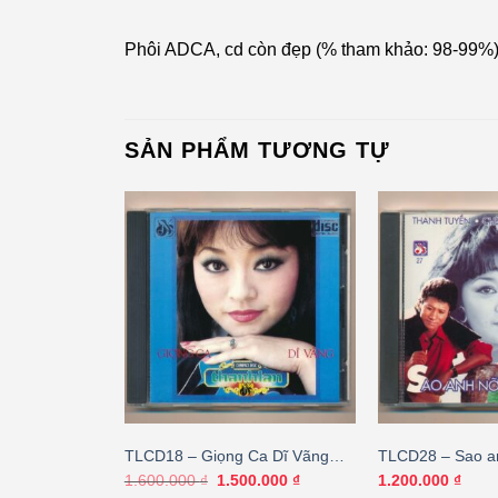
Phôi ADCA, cd còn đẹp (% tham khảo: 98-99%
SẢN PHẨM TƯƠNG TỰ
nh Trương Chi
TLCD18 – Giọng Ca Dĩ Vãng
TLCD28 – Sao a
hú (JVC-bìa
(Taiwan) KGTUS
quên – Hương La
Giá
Giá
1.600.000
₫
1.500.000
₫
1.200.000
₫
gốc
hiện
Thanh Tuyền (