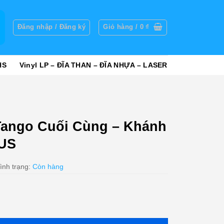
g
Đăng nhập / Đăng ký
Giỏ hàng /
0
₫
HS
Vinyl LP – ĐĨA THAN – ĐĨA NHỰA – LASER
Tango Cuối Cùng – Khánh
US
ình trạng:
Còn hàng
g - Khánh Ly (ADCA) KGTUS số lượng