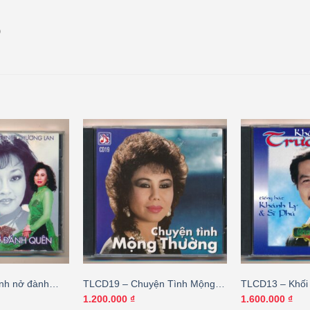
)
nh nở đành
TLCD19 – Chuyện Tình Mộng
TLCD13 – Khối 
n – Chế Linh –
Thường (DADR) KGTH9
– Khánh Ly – S
1.200.000
₫
1.600.000
₫
KGVDTH)
KGTUS