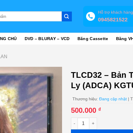
Hỗ trợ khách hàn
0945821522
NG CHỦ
DVD – BLURAY – VCD
Băng Cassette
Băng V
LAN
TLCD32 – Bản 
Ly (ADCA) KGT
Thương hiệu:
Đang cập nhật
| T
500.000
₫
TLCD32 - Bản Tango Cuối Cùn