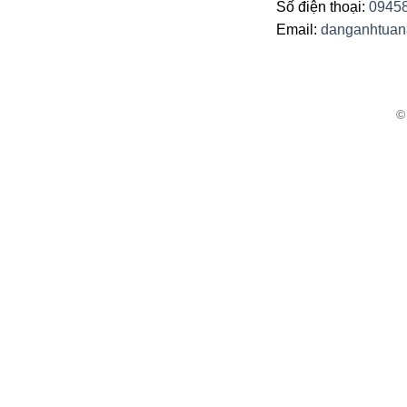
Số điện thoại:
0945
Email:
danganhtua